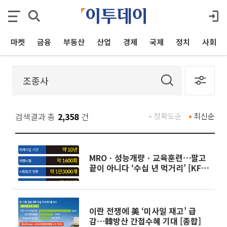
마켓
금융
부동산
산업
경제
국제
정치
사회
검색결과 총
2,358
건
정확도순
최신순
MROㆍ성능개량ㆍ교육훈련⋯팔고
끝이 아니다 ‘수십 년 먹거리’ [KF-
21 낙수효과]
이란 전쟁에 美 ‘미사일 재고’ 급
감⋯韓방산 간접수혜 기대 [종합]