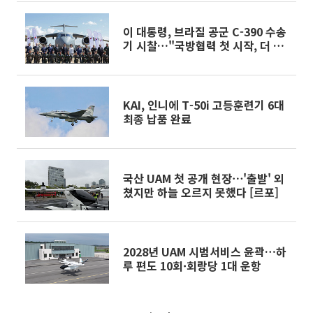
이 대통령, 브라질 공군 C-390 수송
기 시찰…"국방협력 첫 시작, 더 많
은 협력 만들자" [종합]
KAI, 인니에 T-50i 고등훈련기 6대
최종 납품 완료
국산 UAM 첫 공개 현장⋯'출발' 외
쳤지만 하늘 오르지 못했다 [르포]
2028년 UAM 시범서비스 윤곽…하
루 편도 10회·회랑당 1대 운항