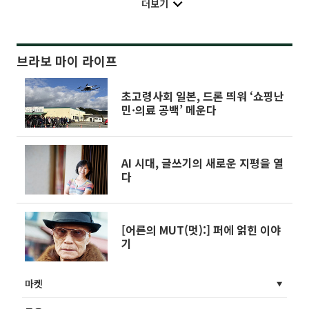
더보기
브라보 마이 라이프
초고령사회 일본, 드론 띄워 ‘쇼핑난
민·의료 공백’ 메운다
AI 시대, 글쓰기의 새로운 지평을 열
다
[어른의 MUT(멋):] 퍼에 얽힌 이야
기
마켓