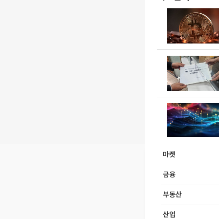
마켓
금융
부동산
산업