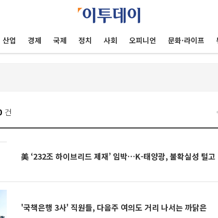
산업
경제
국제
정치
사회
오피니언
문화·라이프
0
건
美 ‘232조 하이브리드 제재’ 임박…K-태양광, 불확실성 털고
'국책은행 3사' 직원들, 다음주 여의도 거리 나서는 까닭은