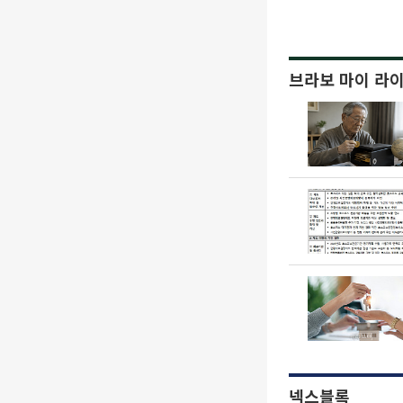
브라보 마이 라
넥스블록