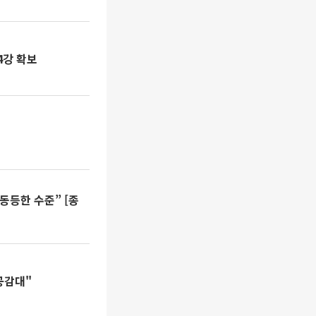
4강 확보
동등한 수준” [종
공감대"