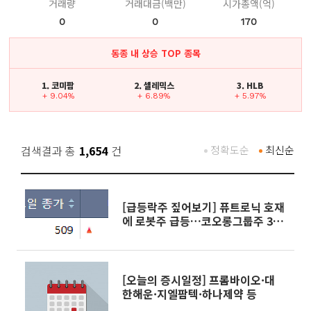
거래량
거래대금(백만)
시가총액(억)
0
0
170
동종 내 상승 TOP 종목
1. 코미팜
2. 셀레믹스
3. HLB
+ 9.04%
+ 6.89%
+ 5.97%
검색결과 총
1,654
건
정확도순
최신순
[급등락주 짚어보기] 퓨트로닉 호재
에 로봇주 급등…코오롱그룹주 3상
악재에 폭락
[오늘의 증시일정] 프롬바이오·대
한해운·지엘팜텍·하나제약 등