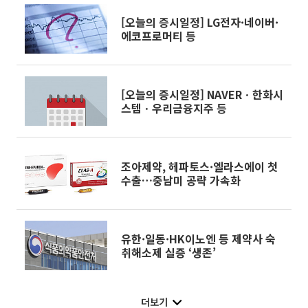
[오늘의 증시일정] LG전자·네이버·
에코프로머티 등
[오늘의 증시일정] NAVERㆍ한화시
스템ㆍ우리금융지주 등
조아제약, 헤파토스·엘라스에이 첫
수출…중남미 공략 가속화
유한·일동·HK이노엔 등 제약사 숙
취해소제 실증 ‘생존’
더보기