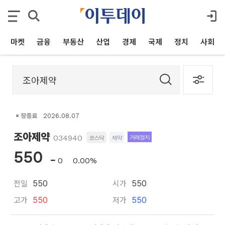
마켓
금융
부동산
산업
경제
국제
정치
사회
장종료
2026.08.07
조아제약
034940
거래정지
코스닥
제약
550
0
0.00%
전일
시가
550
550
고가
저가
550
550