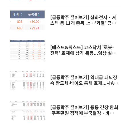
[급등락주 짚어보기] 삼화전자ㆍ져
스텍 등 11개 종목 上⋯‘과열’ 금호
건설우는 하한가
[베스트&워스트] 코스닥서 '로봇·
전력' 호재에 삼기 폭등...임상 실패
·상폐 예정작 하락
[급등락주 짚어보기] 역대급 패닉장
속 반도체·바이오 틈새 호재...차AI
헬스케어·위지트 등 '上'
[급등락주 짚어보기] 중동 긴장 완화
·주주환원 정책에 부국철강ㆍ비비
안ㆍ듀오백 등 11종목 '上'