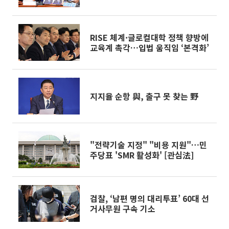
RISE 체계·글로컬대학 정책 향방에
교육계 촉각…입법 움직임 ‘본격화’
지지율 순항 與, 출구 못 찾는 野
"전략기술 지정" "비용 지원"…민
주당표 'SMR 활성화' [관심法]
검찰, ‘남편 명의 대리투표’ 60대 선
거사무원 구속 기소