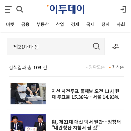
마켓
금융
부동산
산업
경제
국제
정치
사회
검색결과 총
103
건
정확도순
최신순
지선 사전투표 둘째날 오전 11시 현
재 투표율 15.38%…서울 14.93%
與, 제21대 대선 백서 발간…정청래
"내란청산 지침서 될 것"