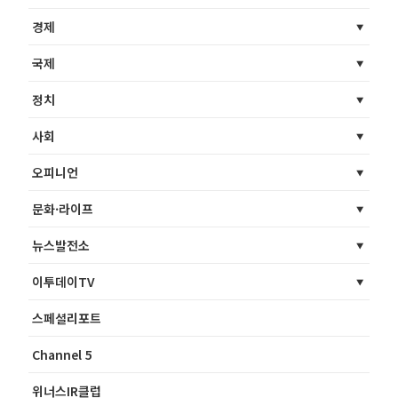
경제
국제
정치
사회
오피니언
문화·라이프
뉴스발전소
이투데이TV
스페셜리포트
Channel 5
위너스IR클럽