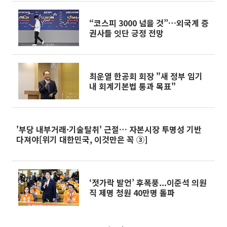
“코스피 3000 넘을 것”…외국계 증
권사들 잇단 긍정 전망
최운열 한공회 회장 "새 정부 임기
내 회계기본법 통과 목표"
'부당 내부거래·기술탈취' 근절… 자본시장 투명성 기반
다져야[위기 대한민국, 이것만은 꼭 ③]
‘젓가락 발언’ 후폭풍...이준석 의원
직 제명 청원 40만명 돌파