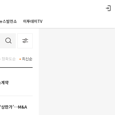
뉴스발전소
이투데이TV
정확도순
최신순
속계약
‘상한가’⋯M&A