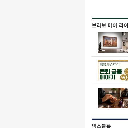
브라보 마이 라
넥스블록