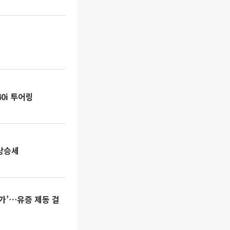
0i 투어링
상승세
가’⋯유증 제동 걸