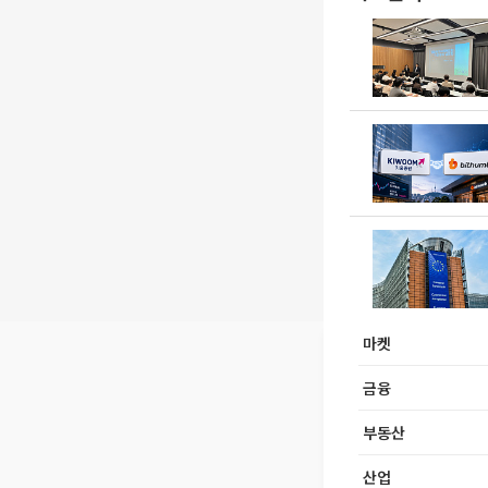
마켓
금융
부동산
산업