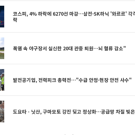
코스피, 4% 하락에 6270선 마감…삼전·SK하닉 '와르르' 각각
락
폭염 속 야구장서 실신한 20대 관중 퇴원⋯뇌 혈류 감소"
발전공기업, 전력피크 총력전⋯"수급 안정·현장 안전 사수"
도요타ㆍ닛산, 구마모토 강진 딪고 정상화⋯공급망 차질 빚은