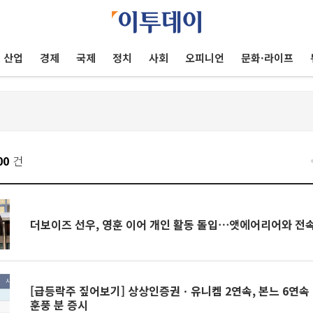
산업
경제
국제
정치
사회
오피니언
문화·라이프
00
건
더보이즈 선우, 영훈 이어 개인 활동 돌입⋯앳에어리어와 전
[급등락주 짚어보기] 상상인증권ㆍ유니켐 2연속, 본느 6연속 
훈풍 분 증시