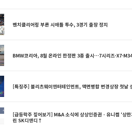
벤치클리어링 부른 시애틀 투수, 3경기 출장 정지
BMW코리아, 8월 온라인 한정판 3종 출시…7시리즈·X7·M34
[특징주] 블리츠웨이엔터테인먼트, 액면병합 변경상장 첫날 
[급등락주 짚어보기] M&A 소식에 상상인증권ㆍ유니켐 ‘상한
린 SK디앤디↑