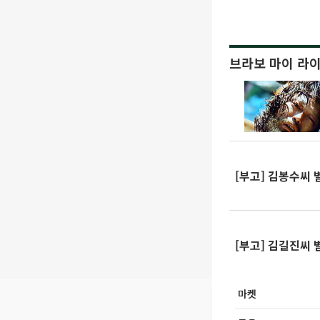
브라보 마이 라
[부고] 김봉수씨 
[부고] 김길진씨 
마켓