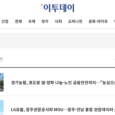
산업
경제
국제
정치
사회
오피니언
문화·라이프
건
경기농협, 포도밭 땀·양파 나눔·노인 금융안전까지…"농심으
LG유플, 광주관광공사와 MOU…광주·전남 통합 관광데이터