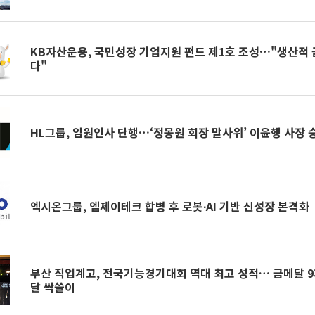
KB자산운용, 국민성장 기업지원 펀드 제1호 조성…"생산적 
다"
HL그룹, 임원인사 단행…‘정몽원 회장 맏사위’ 이윤행 사장 
엑시온그룹, 엠제이테크 합병 후 로봇∙AI 기반 신성장 본격화
부산 직업계고, 전국기능경기대회 역대 최고 성적… 금메달 9개
달 싹쓸이