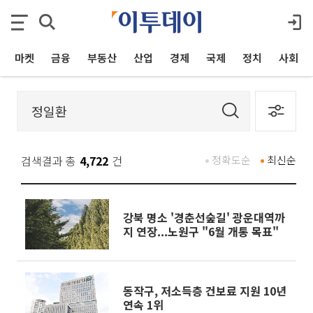
마켓
금융
부동산
산업
경제
국제
정치
사회
검색결과 총
4,722
건
정확도순
최신순
강북 명소 '경춘선숲길' 광운대역까
지 연장...노원구 "6월 개통 목표"
동작구, 저소득층 건보료 지원 10년
연속 1위