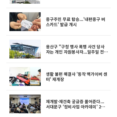
중구주민 무료 탑승...'내편중구 버
스카드' 발급 개시
용산구 "구청 행사 폭행 사건 당사
자는 개인 자원봉사자...일주일 전
공익요원 해제"
생활 불편 해결사 '동작 맥가이버 센
터' 재개장
재개발·재건축 궁금증 풀어준다...
서대문구 '정비사업 아카데미' 2월
개강