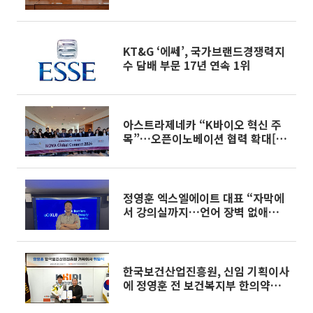
KT&G ‘에쎄’, 국가브랜드경쟁력지
수 담배 부문 17년 연속 1위
아스트라제네카 “K바이오 혁신 주
목”…오픈이노베이션 협력 확대[바
이오USA]
정영훈 엑스엘에이트 대표 “자막에
서 강의실까지…언어 장벽 없애는
게 목표”
한국보건산업진흥원, 신임 기획이사
에 정영훈 전 보건복지부 한의약정
책관 임명