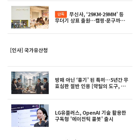
무신사, ‘29KM·29MM’ 등
단독
무더기 상표 출원…캠핑·문구까지
확장 시동
[인사] 국가유산청
방패 아닌 ‘흉기’ 된 특허…5년간 무
효심판 절반 인용 [약탈의 도구, 특
허의 덫]
LG유플러스, OpenAI 기술 활용한
구독형 '에이전틱 콜봇' 출시