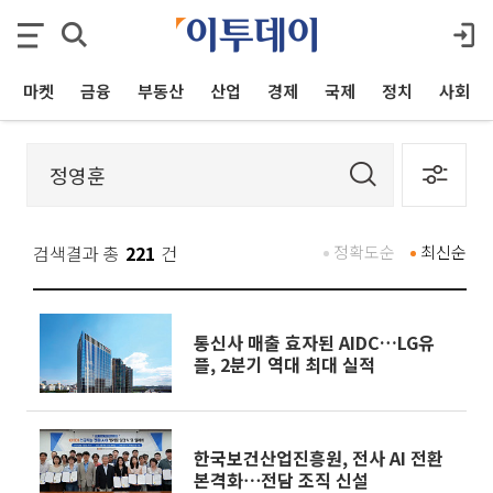
마켓
금융
부동산
산업
경제
국제
정치
사회
검색결과 총
221
건
정확도순
최신순
통신사 매출 효자된 AIDC…LG유
플, 2분기 역대 최대 실적
한국보건산업진흥원, 전사 AI 전환
본격화⋯전담 조직 신설