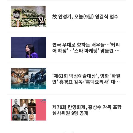
故 안성기, 오늘(9일) 영결식 엄수
연극 무대로 향하는 배우들⋯'커리
어 확장'ㆍ'스타 마케팅' 맞물린 현
상
'제61회 백상예술대상', 영화 '하얼
빈' 홍경표 감독·'흑백요리사' 대상
영예
제78회 칸영화제, 홍상수 감독 포함
심사위원 9명 공개