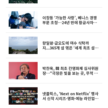
이창동 ‘가능한 사랑’, 베니스 경쟁
부문 초청…24년 만에 황금사자상
도전
향일암·금오도에 여수 식탁까
지...365개 섬 엮은 ‘세계 최초 섬박
람회’(가보니)[미리 가본 여수세계
섬박람회]
박찬욱, 韓 최초 칸영화제 심사위원
장⋯“극장은 빛을 보는 곳, 무척 기
대”
넷플릭스, ‘Next on Netflix’ 행사
서 신작 시리즈·영화·예능 라인업
공개