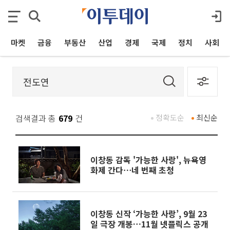
마켓
금융
부동산
산업
경제
국제
정치
사회
검색결과 총
679
건
정확도순
최신순
이창동 감독 '가능한 사랑', 뉴욕영
화제 간다⋯네 번째 초청
이창동 신작 ‘가능한 사랑’, 9월 23
일 극장 개봉…11월 넷플릭스 공개