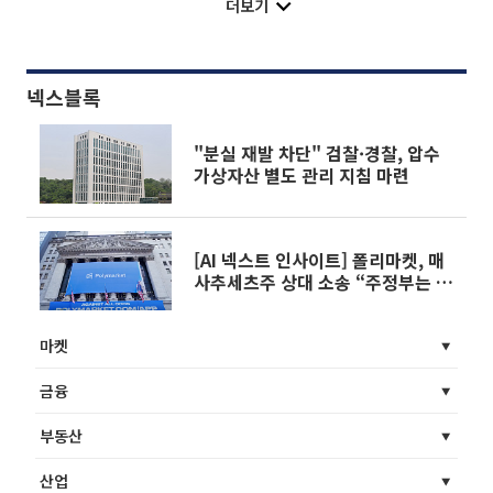
더보기
넥스블록
"분실 재발 차단" 검찰·경찰, 압수
가상자산 별도 관리 지침 마련
[AI 넥스트 인사이트] 폴리마켓, 매
사추세츠주 상대 소송 “주정부는 규
제 권한 없어” 外
마켓
금융
부동산
산업