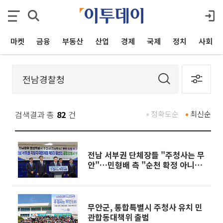
마켓
금융
부동산
산업
경제
국제
정치
사회
검색결과 총
82
건
정확도순
최신순
전남 서부권 단체장들 "주청사는 무
안"…민형배 측 "순천 확정 아니
다"
무안군, 통합특별시 주청사 유치 민
관합동대책위 출범