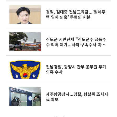
경찰, 김대중 전남교육감...'월세주
택 임차 의혹' 무혐의 처분
진도군 시민단체 "진도군수 금품수
수 의혹 제기...사퇴·구속수사 촉
구"
전남경찰, 광양시 간부 공무원 투기
의혹 수사
제주항공참사...경찰, 항철위 조사자
료 확보