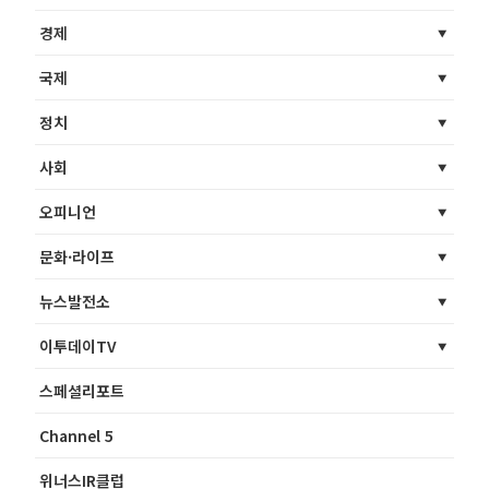
경제
국제
정치
사회
오피니언
문화·라이프
뉴스발전소
이투데이TV
스페셜리포트
Channel 5
위너스IR클럽