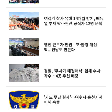
여객기 참사 유해 14개월 방치, 매뉴
얼 부재 탓⋯관련 공직자 12명 문책
염전 근로자 인권보호·환경 개선
책...전남도 만든다
경찰, ‘주사기 매점매석’ 업체 수사
착수…4곳 우선 배당
'카드 무단 결제'…여수시·순천시서
피해 속출