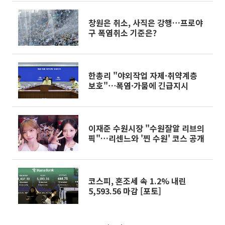
창원은 취소, 사직은 강행…프로야
구 폭염취소 기준은?
한총리 "야외작업 자제·취약계층
보호"⋯폭염·가뭄에 긴급지시
이재준 수원시장 "수원잘알 리브의
픽"…리센느와 '찐 수원' 코스 공개
코스피, 혼조세 속 1.2% 내린
5,593.56 마감 [포토]