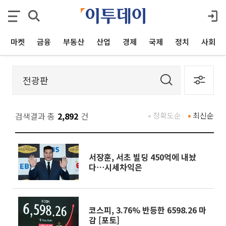
마켓
금융
부동산
산업
경제
국제
정치
사회
검색결과 총
2,892
건
정확도순
최신순
서장훈, 서초 빌딩 450억에 내놨
다⋯시세차익은
코스피, 3.76% 반등한 6598.26 마
감 [포토]