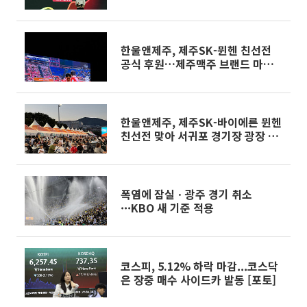
한울앤제주, 제주SK-뮌헨 친선전
공식 후원…제주맥주 브랜드 마케팅
강화
한울앤제주, 제주SK-바이에른 뮌헨
친선전 맞아 서귀포 경기장 광장 비
어가든 운영
폭염에 잠실ㆍ광주 경기 취소
···KBO 새 기준 적용
코스피, 5.12% 하락 마감...코스닥
은 장중 매수 사이드카 발동 [포토]