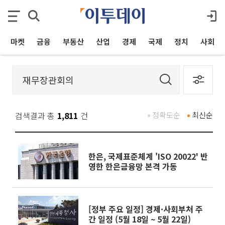
마켓
금융
부동산
산업
경제
국제
정치
사회
검색결과 총
1,811
건
정확도순
최신순
한은, 국제표준체계 'ISO 20022' 반
영한 한은금융망 본격 가동
[정부 주요 일정] 경제·사회부처 주
간 일정 (5월 18일 ~ 5월 22일)