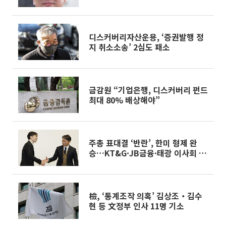
디스커버리자산운용, ‘증권발행 정
지 취소소송’ 2심도 패소
금감원 “기업은행, 디스커버리 펀드
최대 80% 배상해야”
주총 표대결 ‘반란’, 한미 형제 완
승…KT&G·JB금융·태광 이사회 진
입
檢, ‘통계조작 의혹’ 김상조‧김수
현 등 文정부 인사 11명 기소