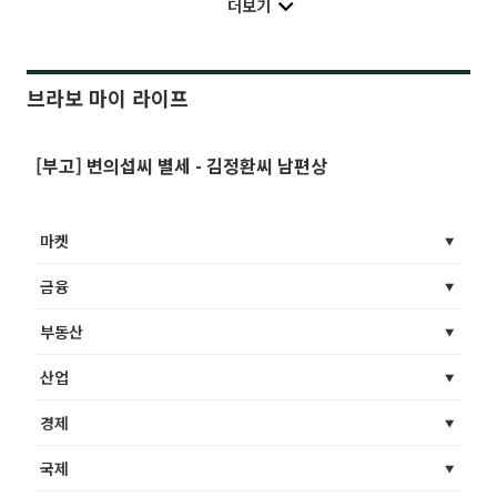
더보기
브라보 마이 라이프
[부고] 변의섭씨 별세 - 김정환씨 남편상
마켓
금융
부동산
산업
경제
국제