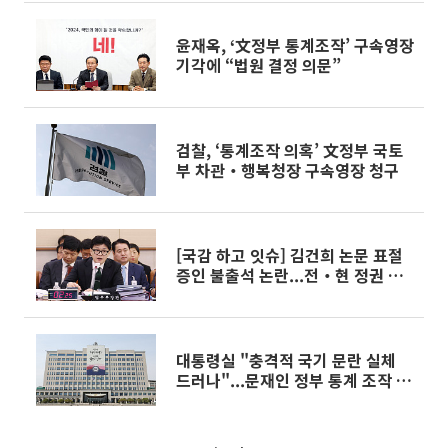
윤재옥, ‘文정부 통계조작’ 구속영장
기각에 “법원 결정 의문”
검찰, ‘통계조작 의혹’ 文정부 국토
부 차관‧행복청장 구속영장 청구
[국감 하고 잇슈] 김건희 논문 표절
증인 불출석 논란...전‧현 정권 맞
불도
대통령실 "충격적 국기 문란 실체
드러나"...문재인 정부 통계 조작 비
판