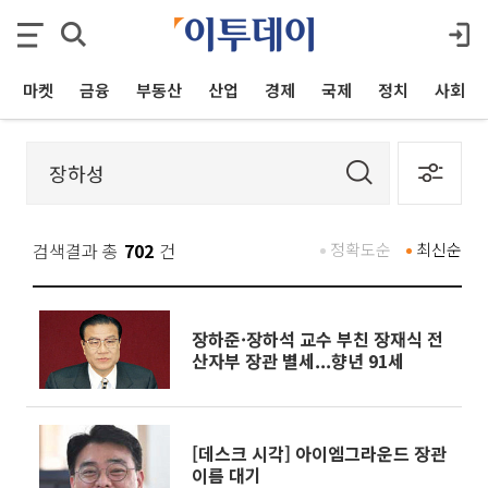
마켓
금융
부동산
산업
경제
국제
정치
사회
검색결과 총
702
건
정확도순
최신순
장하준·장하석 교수 부친 장재식 전
산자부 장관 별세...향년 91세
[데스크 시각] 아이엠그라운드 장관
이름 대기