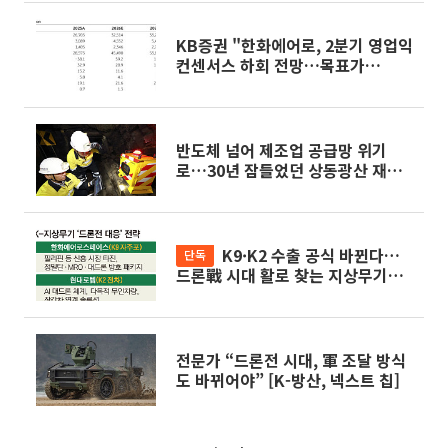
KB증권 "한화에어로, 2분기 영업익
컨센서스 하회 전망…목표가
20%↓"
반도체 넘어 제조업 공급망 위기
로…30년 잠들었던 상동광산 재가
동 [텅스텐 War③]
K9·K2 수출 공식 바뀐다…
단독
드론戰 시대 활로 찾는 지상무기
[K-방산, 넥스트 칩]
전문가 “드론전 시대, 軍 조달 방식
도 바뀌어야” [K-방산, 넥스트 칩]