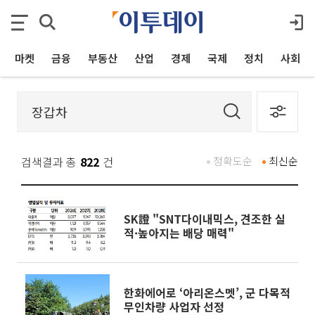
마켓
금융
부동산
산업
경제
국제
정치
사회
검색결과 총
822
건
정확도순
최신순
SK證 "SNT다이내믹스, 견조한 실
적·높아지는 배당 매력"
한화에어로 ‘아리온스멧’, 군 다목적
무인차량 사업자 선정