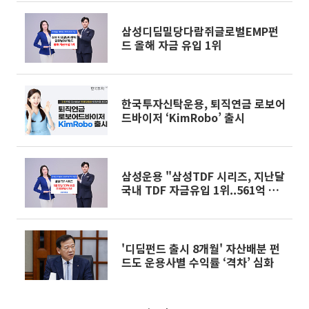
삼성디딤밀당다람쥐글로벌EMP펀
드 올해 자금 유입 1위
한국투자신탁운용, 퇴직연금 로보어
드바이저 ‘KimRobo’ 출시
삼성운용 "삼성TDF 시리즈, 지난달
국내 TDF 자금유입 1위..561억 몰
려"
'디딤펀드 출시 8개월' 자산배분 펀
드도 운용사별 수익률 ‘격차’ 심화