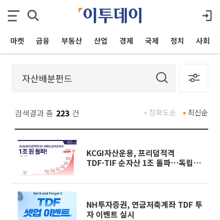
마켓
금융
부동산
산업
경제
국제
정치
사회
검색결과 총
223
건
정확도순
최신순
KCGI자산운용, 프리덤적격
TDF·TIF 순자산 1조 돌파…독립계
운용사 첫 '1조 클럽'
NH투자증권, 연금저축계좌 TDF 투
자 이벤트 실시