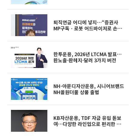
퇴직연금 어디에 넣지⋯“증권사
MP구독ㆍ로봇 어드바이저로 손쉽
게 투자” [와이즈포럼]
한투운용, 2026년 LTCMA 발표…
환노출·환헤지·달러 3가지 버전
NH-아문디자산운용, 시니어브랜드
NH올원더풀 상품 출범
KB자산운용, TDF 자금 유입 돋보
여…다양한 라인업으로 편리한 연금
투자 [2025 마켓리더대상]