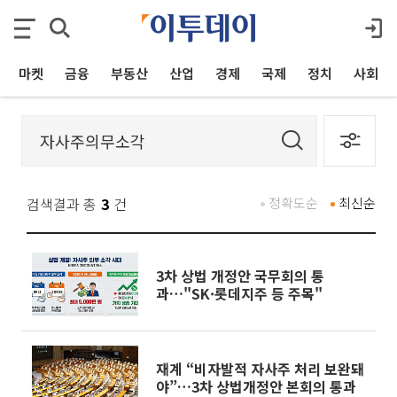
마켓
금융
부동산
산업
경제
국제
정치
사회
검색결과 총
3
건
정확도순
최신순
3차 상법 개정안 국무회의 통
과…"SK·롯데지주 등 주목"
재계 “비자발적 자사주 처리 보완돼
야”…3차 상법개정안 본회의 통과