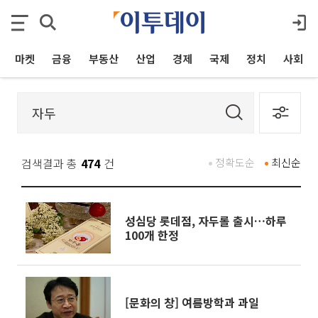
마켓
금융
부동산
산업
경제
국제
정치
사회
검색결과 총
474
건
정확도순
최신순
성심당 롯데점, 자두롤 출시…하루
100개 한정
[문화의 창] 여름방학과 과일