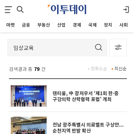
마켓
금융
부동산
산업
경제
국제
정치
사회
검색결과 총
79
건
정확도순
최신순
덴티움, 中 광저우서 ‘제1회 한·중
구강의학 산학협력 포럼’ 개최
전남 광주특별시 의료벨트 구상안...
순천지역 반발 확산