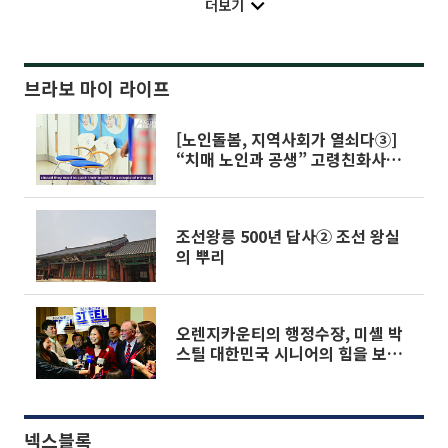
더보기
브라보 마이 라이프
[노인돌봄, 지역사회가 열쇠다③]
“치매 노인과 공생” 고령친화사회
꿈꾸는 영국
조선왕릉 500년 답사② 조선 왕실
의 뿌리
오렌지카운티의 행정수장, 미셸 박
스틸 대한민국 시니어의 힘을 보여
주다
넥스블록