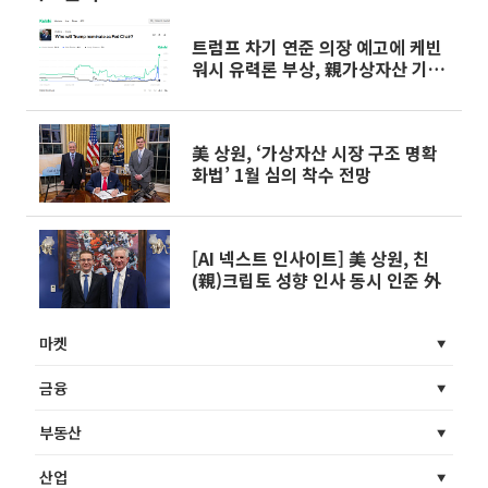
트럼프 차기 연준 의장 예고에 케빈
워시 유력론 부상, 親가상자산 기대
감 확산
美 상원, ‘가상자산 시장 구조 명확
화법’ 1월 심의 착수 전망
[AI 넥스트 인사이트] 美 상원, 친
(親)크립토 성향 인사 동시 인준 外
마켓
금융
부동산
산업