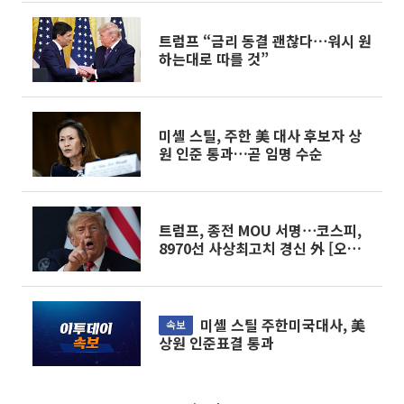
트럼프 “금리 동결 괜찮다⋯워시 원
하는대로 따를 것”
미셸 스틸, 주한 美 대사 후보자 상
원 인준 통과…곧 임명 수순
트럼프, 종전 MOU 서명⋯코스피,
8970선 사상최고치 경신 外 [오늘
의 주요뉴스]
미셸 스틸 주한미국대사, 美
속보
상원 인준표결 통과