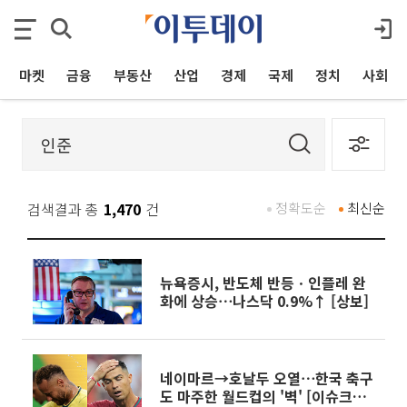
마켓
금융
부동산
산업
경제
국제
정치
사회
검색결과 총
1,470
건
정확도순
최신순
뉴욕증시, 반도체 반등ㆍ인플레 완
화에 상승⋯나스닥 0.9%↑ [상보]
네이마르→호날두 오열⋯한국 축구
도 마주한 월드컵의 '벽' [이슈크래