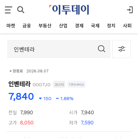
마켓
금융
부동산
산업
경제
국제
정치
사회
장종료
2026.08.07
인벤테라
0007J0
코스닥
기타서비스
7,840
150
1.88%
전일
시가
7,990
7,940
고가
저가
8,050
7,590