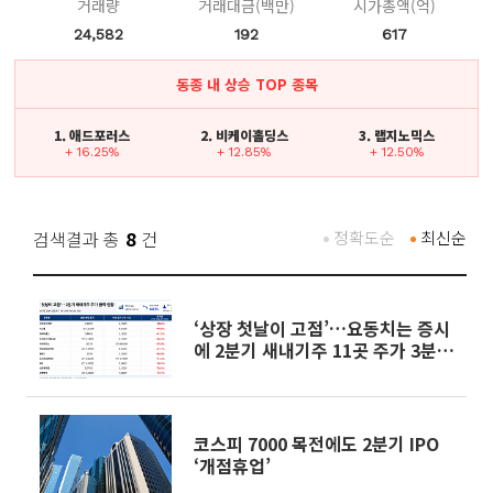
거래량
거래대금(백만)
시가총액(억)
24,582
192
617
동종 내 상승 TOP 종목
1. 애드포러스
2. 비케이홀딩스
3. 랩지노믹스
+ 16.25%
+ 12.85%
+ 12.50%
검색결과 총
8
건
정확도순
최신순
‘상장 첫날이 고점’…요동치는 증시
에 2분기 새내기주 11곳 주가 3분의
1토막
코스피 7000 목전에도 2분기 IPO
‘개점휴업’