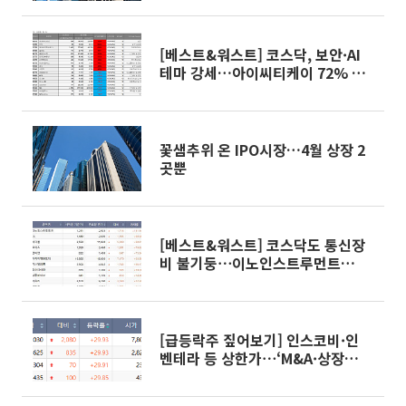
[베스트&워스트] 코스닥, 보안·AI
테마 강세…아이씨티케이 72% 급
등
꽃샘추위 온 IPO시장…4월 상장 2
곳뿐
[베스트&워스트] 코스닥도 통신장
비 불기둥⋯이노인스트루먼트
141.54%↑
[급등락주 짚어보기] 인스코비·인
벤테라 등 상한가⋯‘M&A·상장
·AI’에 투심 몰려