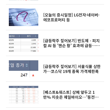
[오늘의 증시일정] LG전자·네이버·
에코프로머티 등
[급등락주 짚어보기] 반도체ㆍ피지
컬 AI 등 '젠슨 황' 효과에 급등⋯신
성이엔지ㆍ레이저쎌 ‘上’
[급등락주 짚어보기] 서울식품 상한
가…코스닥 19개 종목 가격제한폭
[베스트&워스트] 상폐 앞두고 1
만% 치솟은 제일바이오⋯'동전주’
위기에 ↓