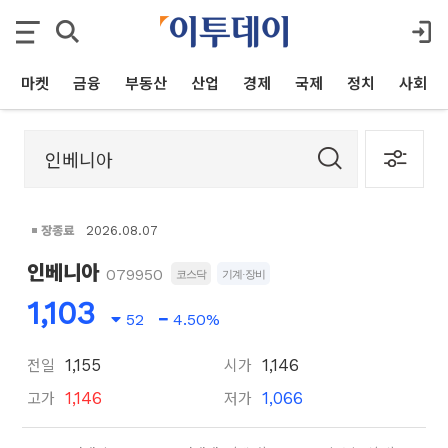
마켓
금융
부동산
산업
경제
국제
정치
사회
장종료
2026.08.07
인베니아
079950
코스닥
기계·장비
1,103
52
4.50%
전일
시가
1,155
1,146
고가
저가
1,146
1,066