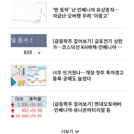
‘반 토막’ 난 인베니아 유상증자…
자금난·오버행 우려 ‘이중고’
[급등락주 짚어보기] 금호전기 상한
가…코스닥선 KH바텍·인베니아 등
줄줄이 ‘上’
너무 뜨거웠나…개장 첫주 투자경고
종목·공매도 늘었다
[급등락주 짚어보기] 현대오토에버
·인베니아·유니온머티리얼 등
더보기