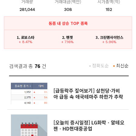
거래량
거래대금(백만)
시가총액(억)
281,044
308
152
동종 내 상승 TOP 종목
1. 로보스타
2. 엔젯
3. 크린앤사이언스
+ 8.47%
+ 7.16%
+ 5.96%
검색결과 총
76
건
정확도순
최신순
[급등락주 짚어보기] 삼천당·가비
아 급등 속 애국테마주 하한가 추락
[오늘의 증시일정] LG화학ㆍ알테오
젠ㆍHD현대중공업