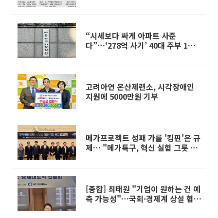
“시세보다 싸게 아파트 사준
다”…‘278억 사기’ 40대 주부 1심
징역 18년
고려아연 온산제련소, 시각장애인
지원에 5000만원 기부
메가프로젝트 성패 가를 '킹핀'은 규
제… "메가특구, 혁신 실험 그릇 돼
야"
[종합] 최태원 "기업이 원하는 건 예
측 가능성"…국회·경제계 상설 협
력체계 공감대