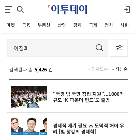
마켓
금융
부동산
산업
경제
국제
정치
사회
검색결과 총
5,426
건
정확도순
최신순
“국경 밖 국민 창업 지원”...1000억
규모 ‘K-파운더 펀드’도 출범
경제적 재기 필요 vs 도덕적 해이 우
려 [빚 탕감의 경제학]