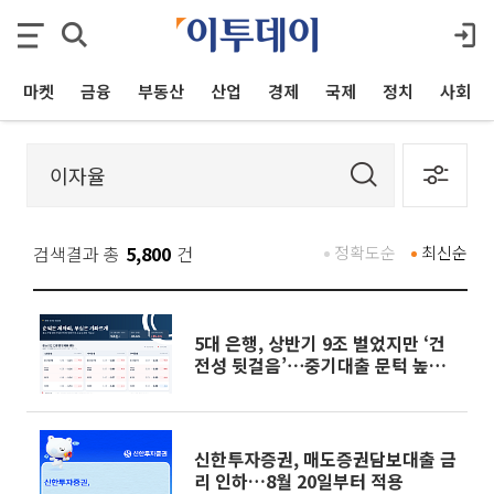
마켓
금융
부동산
산업
경제
국제
정치
사회
검색결과 총
5,800
건
정확도순
최신순
5대 은행, 상반기 9조 벌었지만 ‘건
전성 뒷걸음’⋯중기대출 문턱 높아
지나 [은행권 '10조 부실' 경고등]
신한투자증권, 매도증권담보대출 금
리 인하…8월 20일부터 적용