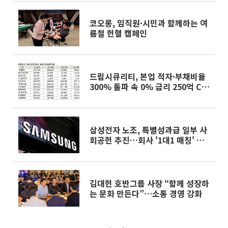
코오롱, 임직원·시민과 함께하는 여
름철 헌혈 캠페인
드림시큐리티, 본업 적자·부채비율
300% 돌파 속 0% 금리 250억 CB
발행
삼성전자 노조, 특별성과급 일부 사
회공헌 추진…회사 '1대1 매칭' 검
토
김대헌 호반그룹 사장 “함께 성장하
는 문화 만든다”⋯소통 경영 강화