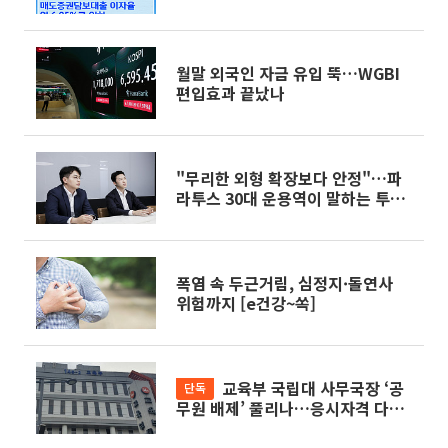
월말 외국인 자금 유입 뚝…WGBI
편입효과 끝났나
"무리한 외형 확장보다 안정"…파
라투스 30대 운용역이 말하는 투자
원칙 [PE의 젊은 피]
폭염 속 두근거림, 심정지·돌연사
위험까지 [e건강~쏙]
교육부 국립대 사무국장 ‘공
단독
무원 배제’ 풀리나…응시자격 다시
열렸다