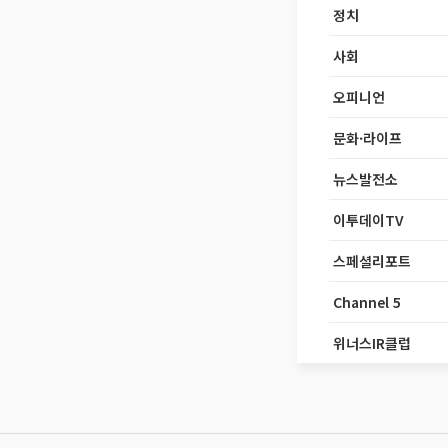
정치
사회
오피니언
문화·라이프
뉴스발전소
이투데이TV
스페셜리포트
Channel 5
위너스IR클럽