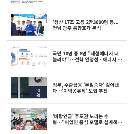
'생산 17조·고용 2만3000명 등...
전남 광주 통합효과 분석
국민 10명 중 8명 "재생에너지 더
늘려야" ⋯전력 안정성ㆍ에너지 안
보 핵심으로
정부, 수출금융 '무임승차' 걷어낸
다⋯'이익공유제' 도입 추진
'바람연금' 주도권 노리는 수
협…"어업인 중심 모델로 설계해
야"