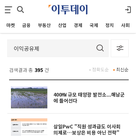
마켓
금융
부동산
산업
경제
국제
정치
사회
검색결과 총
395
건
정확도순
최신순
400㎿ 규모 태양광 발전소...해남군
에 들어선다
삼일PwC "직원 성과급도 이사회
의제로…보상은 비용 아닌 전략"