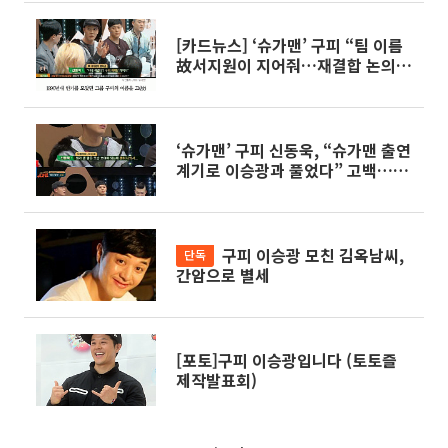
[카드뉴스] ‘슈가맨’ 구피 “팀 이름
故서지원이 지어줘…재결합 논의
중”
‘슈가맨’ 구피 신동욱, “슈가맨 출연
계기로 이승광과 풀었다” 고백…팀
내 불화 탓에 해체
구피 이승광 모친 김옥남씨,
단독
간암으로 별세
[포토]구피 이승광입니다 (토토즐
제작발표회)