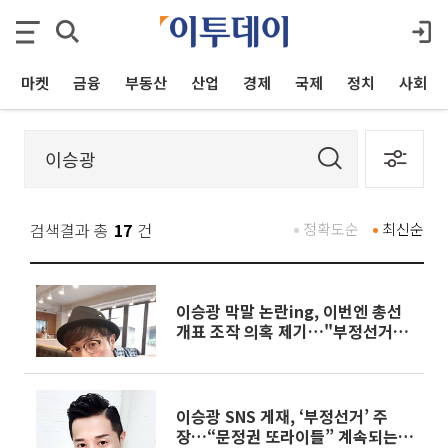
마켓
금융
부동산
산업
경제
국제
정치
사회
검색결과 총
17
건
정확도순
최신순
이승광 막말 논란ing, 이번엔 총선
개표 조작 의혹 제기…"부정선거
100%"
이승광 SNS 게재, ‘부정선거’ 주
장…“문정권 또라이들” 계속되는