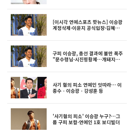
막말
[이시각 연예스포츠 핫뉴스] 이승광
계정삭제·이윤지 공식입장·김혜수
화보·강민경 수익기부
구피 이승광, 총선 결과에 불만 폭주
"문수령님·시진핑황제…개돼지들
의 나라"
사기 혐의 피소 연예인 잇따라… 이
종수ㆍ이승광ㆍ강성훈 등
'사기혐의 피소' 이승광 누구?…그
룹 구피 보컬·연예인 1호 보디빌더