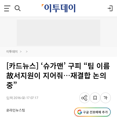
이투데이
[카드뉴스] ‘슈가맨’ 구피 “팀 이름
故서지원이 지어줘…재결합 논의
중”
입력 2016-02-17 07:17
온라인뉴스팀
구글 선호매체 추가