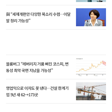
與 “세제개편안 다양한 목소리 수렴…이달
말 정리 가능성”
블룸버그 “레버리지 거품 빠진 코스피, 변
동성 최악 국면 지났을 가능성”
영업익으로 이자도 못 낸다…건설 한계기
업 5년 새 62→173곳