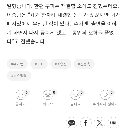
말했습니다. 한편 구피는 재결합 소식도 전했는데요.
이승광은 “과거 한차례 재결합 논의가 있었지만 내가
삐져있어서 무산된 적이 있다. ‘슈가맨’ 출연을 이야
기 하면서 다시 뭉치게 됐고 그동안의 오해를 풀었
다”고 전했습니다.
#슈가맨
#구피
#이승광
#신동욱
#뉴스팡팡
0
0
0
0
좋아요
화나요
슬퍼요
추가취재 원해요