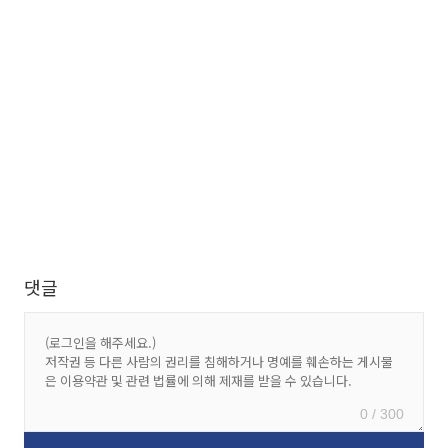
댓글
0 / 300