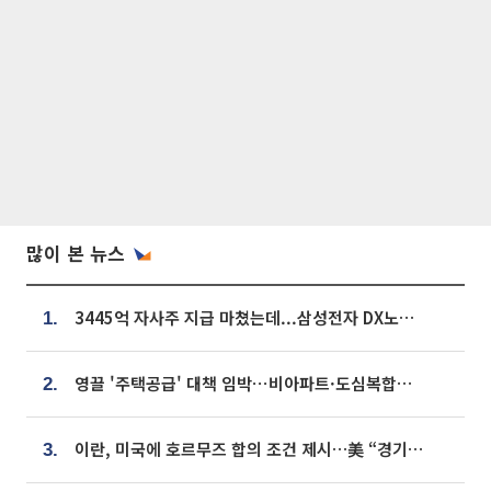
많이 본 뉴스
3445억 자사주 지급 마쳤는데...삼성전자 DX노조, 뒤늦은 '떼쓰기 집회'
1.
영끌 '주택공급' 대책 임박⋯비아파트·도심복합까지 총동원
2.
이란, 미국에 호르무즈 합의 조건 제시…美 “경기 아직 안 끝나” [종합]
3.