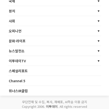
국제
정치
사회
오피니언
문화·라이프
뉴스발전소
이투데이TV
스페셜리포트
Channel 5
위너스IR클럽
무단전재 및 수집, 복사, 재배포, AI학습 이용 금지
Copyright 2006.
이투데이
. All rights reserved