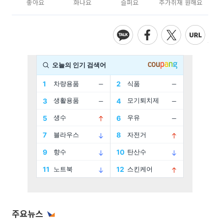
좋아요
화나요
슬퍼요
추가취재 원해요
주요뉴스