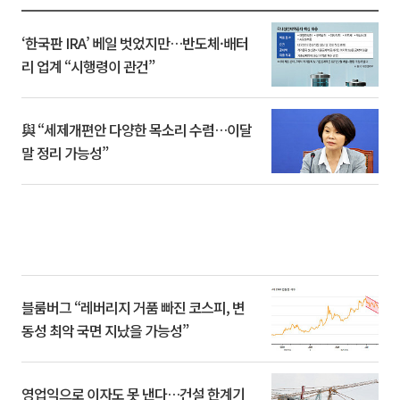
‘한국판 IRA’ 베일 벗었지만…반도체·배터
리 업계 “시행령이 관건”
與 “세제개편안 다양한 목소리 수렴…이달
말 정리 가능성”
블룸버그 “레버리지 거품 빠진 코스피, 변
동성 최악 국면 지났을 가능성”
영업익으로 이자도 못 낸다…건설 한계기