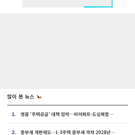
많이 본 뉴스
영끌 '주택공급' 대책 임박⋯비아파트·도심복합까지 총동원
1.
종부세 개편에도…1·3주택 종부세 격차 2028년부터 확대
2.