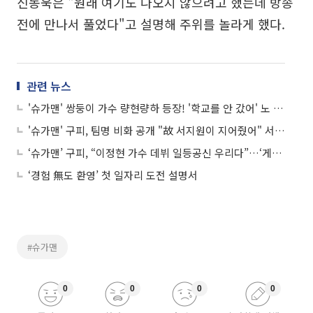
신동욱은 "원래 여기도 나오지 않으려고 했는데 방송
전에 만나서 풀었다"고 설명해 주위를 놀라게 했다.
관련 뉴스
'슈가맨' 쌍둥이 가수 량현량하 등장! '학교를 안 갔어' 노 젓기 춤 '반색'
'슈가맨' 구피, 팀명 비화 공개 "故 서지원이 지어줬어" 서지원은 누구?
‘슈가맨’ 구피, “이정현 가수 데뷔 일등공신 우리다”…‘게임의 법칙’ MV 여주인공
‘경험 無도 환영’ 첫 일자리 도전 설명서
#슈가맨
0
0
0
0