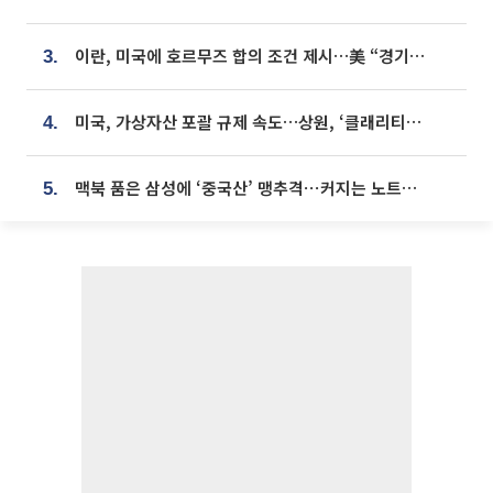
이란, 미국에 호르무즈 합의 조건 제시…美 “경기 아직 안 끝나” [종합]
3.
미국, 가상자산 포괄 규제 속도…상원, ‘클래리티법’ 9월 절차투표 추진
4.
맥북 품은 삼성에 ‘중국산’ 맹추격⋯커지는 노트북 OLED 시장
5.