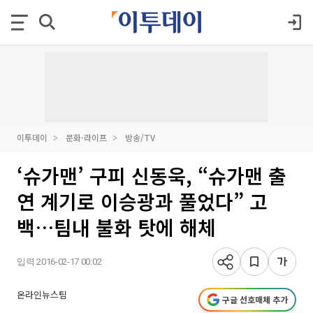
이투데이
문화·라이프
방송/TV
‘슈가맨’ 구피 신동욱, “슈가맨 출
연 계기로 이승광과 풀었다” 고
백…팀내 불화 탓에 해체
입력 2016-02-17 00:02
온라인뉴스팀
구글 선호매체 추가