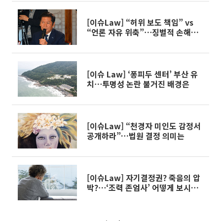
[이슈Law] “허위 보도 책임” vs
“언론 자유 위축”⋯징벌적 손해배
상 논란
[이슈 Law] ‘퐁피두 센터’ 부산 유
치⋯투명성 논란 불거진 배경은
[이슈Law] “천경자 미인도 감정서
공개하라”…법원 결정 의미는
[이슈Law] 자기결정권? 죽음의 압
박?⋯‘조력 존엄사’ 어떻게 보시나
요