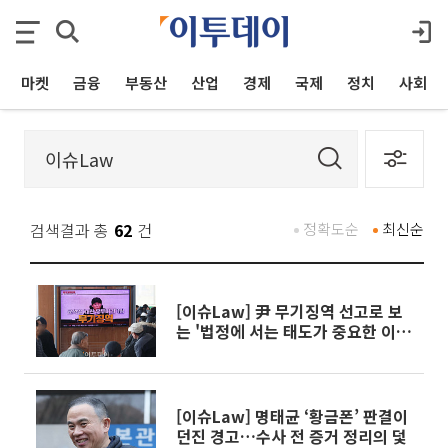
마켓
금융
부동산
산업
경제
국제
정치
사회
검색결과 총
62
건
정확도순
최신순
[이슈Law] 尹 무기징역 선고로 보
는 '법정에 서는 태도가 중요한 이
유'
[이슈Law] 명태균 ‘황금폰’ 판결이
던진 경고…수사 전 증거 정리의 덫