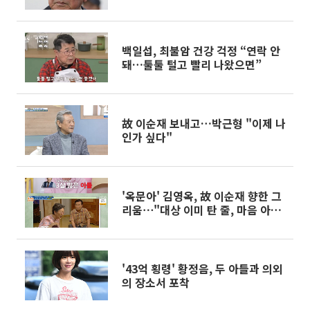
백일섭, 최불암 건강 걱정 “연락 안
돼…툴툴 털고 빨리 나왔으면”
故 이순재 보내고…박근형 "이제 나
인가 싶다"
'옥문아' 김영옥, 故 이순재 향한 그
리움⋯"대상 이미 탄 줄, 마음 아팠
다"
'43억 횡령' 황정음, 두 아들과 의외
의 장소서 포착