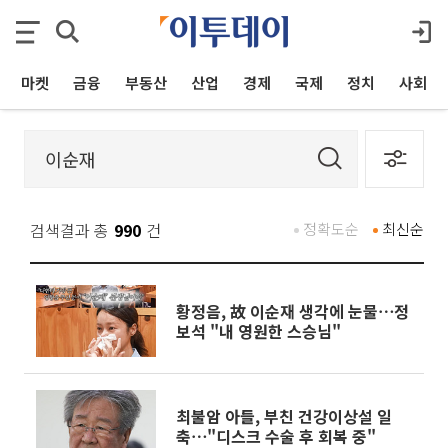
마켓
금융
부동산
산업
경제
국제
정치
사회
검색결과 총
990
건
정확도순
최신순
황정음, 故 이순재 생각에 눈물⋯정
보석 "내 영원한 스승님"
최불암 아들, 부친 건강이상설 일
축⋯"디스크 수술 후 회복 중"