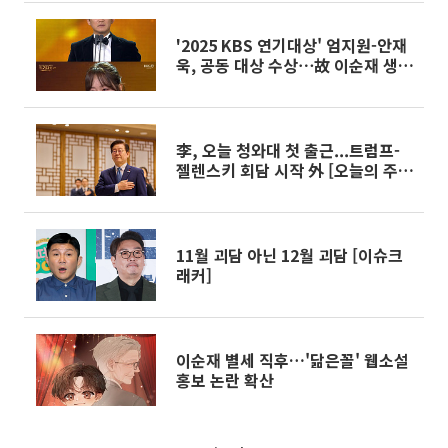
'2025 KBS 연기대상' 엄지원-안재
욱, 공동 대상 수상⋯故 이순재 생각
에 오열
李, 오늘 청와대 첫 출근...트럼프-
젤렌스키 회담 시작 外 [오늘의 주요
뉴스]
11월 괴담 아닌 12월 괴담 [이슈크
래커]
이순재 별세 직후…'닮은꼴' 웹소설
홍보 논란 확산