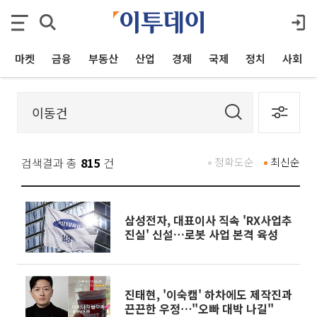
마켓
금융
부동산
산업
경제
국제
정치
사회
검색결과 총
815
건
정확도순
최신순
삼성전자, 대표이사 직속 'RX사업추
진실' 신설…로봇 사업 본격 육성
진태현, '이숙캠' 하차에도 제작진과
끈끈한 우정⋯"오빠 대박 나길"