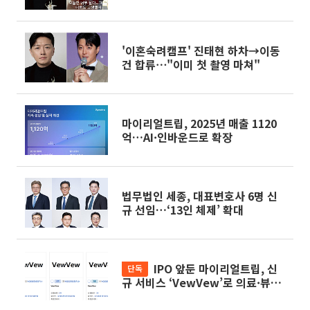
'이혼숙려캠프' 진태현 하차→이동
건 합류⋯"이미 첫 촬영 마쳐"
마이리얼트립, 2025년 매출 1120
억…AI·인바운드로 확장
법무법인 세종, 대표변호사 6명 신
규 선임…‘13인 체제’ 확대
IPO 앞둔 마이리얼트립, 신
단독
규 서비스 ‘VewVew’로 의료·뷰티
관광 확장