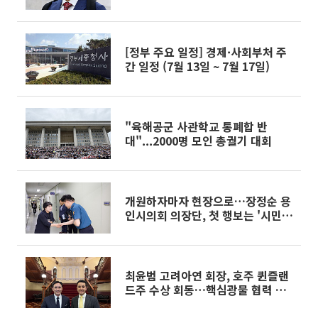
담”
[정부 주요 일정] 경제·사회부처 주
간 일정 (7월 13일 ~ 7월 17일)
"육해공군 사관학교 통폐합 반
대"...2000명 모인 총궐기 대회
개원하자마자 현장으로…장정순 용
인시의회 의장단, 첫 행보는 '시민안
전'
최윤범 고려아연 회장, 호주 퀸즐랜
드주 수상 회동…핵심광물 협력 논
의