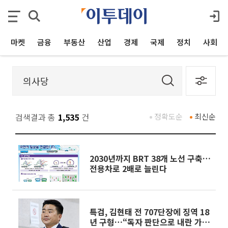
마켓
금융
부동산
산업
경제
국제
정치
사회
검색결과 총
1,535
건
정확도순
최신순
2030년까지 BRT 38개 노선 구축…
전용차로 2배로 늘린다
특검, 김현태 전 707단장에 징역 18
년 구형…“독자 판단으로 내란 가