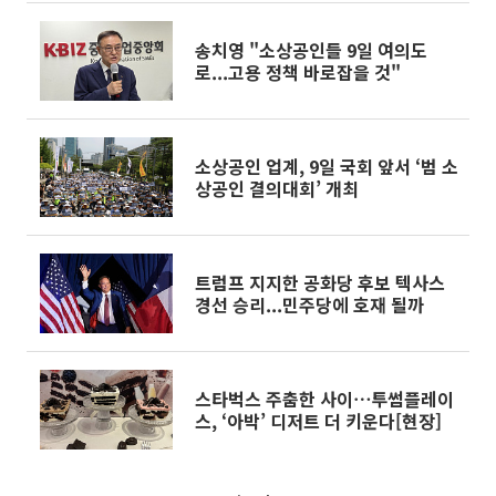
송치영 "소상공인들 9일 여의도
로...고용 정책 바로잡을 것"
소상공인 업계, 9일 국회 앞서 ‘범 소
상공인 결의대회’ 개최
트럼프 지지한 공화당 후보 텍사스
경선 승리...민주당에 호재 될까
스타벅스 주춤한 사이⋯투썸플레이
스, ‘아박’ 디저트 더 키운다[현장]