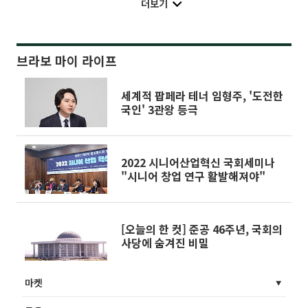
더보기
브라보 마이 라이프
세계적 팝페라 테너 임형주, '도전한
국인' 3관왕 등극
2022 시니어산업혁신 국회세미나
"시니어 창업 연구 활발해져야"
[오늘의 한 컷] 준공 46주년, 국회의
사당에 숨겨진 비밀
마켓