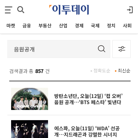
마켓
금융
부동산
산업
경제
국제
정치
사회
검색결과 총
857
건
정확도순
최신순
방탄소년단, 오늘(12일) ‘컴 오버’
음원 공개⋯‘BTS 페스타’ 빛낸다
에스파, 오늘(11일) ‘WDA’ 선공
개⋯지드래곤과 강렬한 시너지