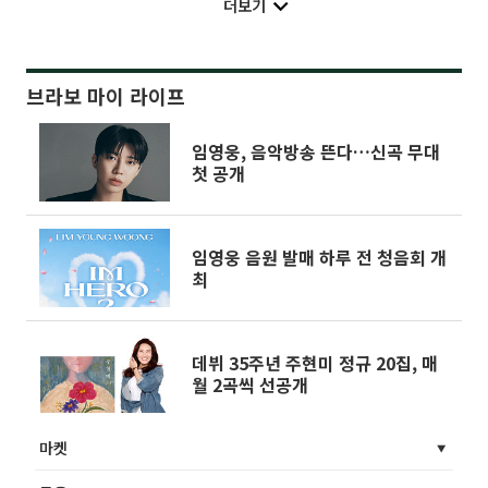
더보기
브라보 마이 라이프
임영웅, 음악방송 뜬다…신곡 무대
첫 공개
임영웅 음원 발매 하루 전 청음회 개
최
데뷔 35주년 주현미 정규 20집, 매
월 2곡씩 선공개
마켓