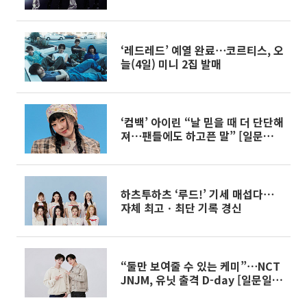
‘레드레드’ 예열 완료⋯코르티스, 오
늘(4일) 미니 2집 발매
‘컴백’ 아이린 “날 믿을 때 더 단단해
져⋯팬들에도 하고픈 말” [일문일
답]
하츠투하츠 ‘루드!’ 기세 매섭다⋯
자체 최고ㆍ최단 기록 경신
“둘만 보여줄 수 있는 케미”⋯NCT
JNJM, 유닛 출격 D-day [일문일
답]