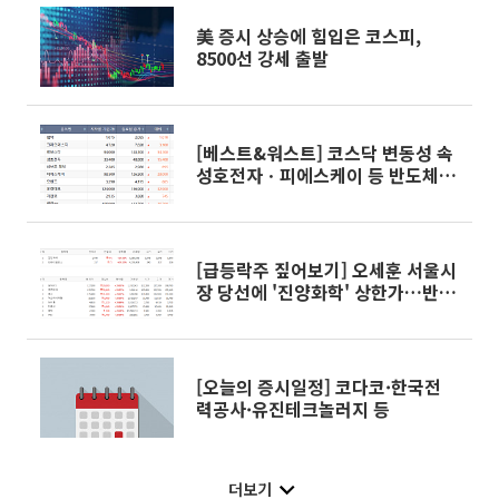
美 증시 상승에 힘입은 코스피,
8500선 강세 출발
[베스트&워스트] 코스닥 변동성 속
성호전자ㆍ피에스케이 등 반도체주
↑⋯이주 급등 종목은?
[급등락주 짚어보기] 오세훈 서울시
장 당선에 '진양화학' 상한가…반도
체 대장주 주춤하자 '소부장' 급등
[오늘의 증시일정] 코다코·한국전
력공사·유진테크놀러지 등
더보기