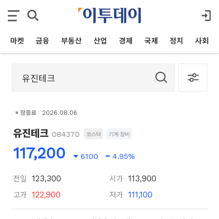
마켓
금융
부동산
산업
경제
국제
정치
사회
장종료
2026.08.06
유진테크
084370
코스닥
기계·장비
117,200
6100
4.95%
전일
시가
123,300
113,900
고가
저가
122,900
111,100