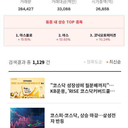
거래량
거래대금(백만)
시가총액(억)
284,427
33,088
26,858
동종 내 상승 TOP 종목
1. 아스플로
2. 야스
3. 코닉오토메이션
+ 15.15%
+ 13.65%
+ 10.24%
검색결과 총
1,129
건
정확도순
최신순
"코스닥 성장성에 월분배까지"…
KB운용, 'RISE 코스닥커버드콜액
티브 ETF' 출시
코스피·코스닥, 상승 마감…삼성전
자 반등