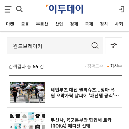
마켓
금융
부동산
산업
경제
국제
정치
사회
검색결과 총
55
건
정확도순
최신순
레인부츠 대신 젤리슈즈...장마·폭
염 오락가락 날씨에 ‘패션템 공식’
바뀐다
무신사, 육군본부와 협업해 로카
(ROKA) 에디션 선봬