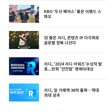
KBO ‘두산 베어스’ 품은 이랜드 스
파오
日 뚫은 리디, 콘텐츠 IP 다각화로
글로벌 정복 나선다
리디, '2024 리디 어워즈'수상작 발
표...만화 '던전밥' 영예의대상
리디, 일 거래액 36억 돌파…역대
최대 성과