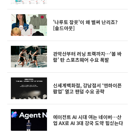
'나루토 잠옷'이 왜 벌써 난리죠?
[솔드아웃]
관악산부터 러닝 트랙까지…‘봄 바
람’ 탄 스포츠웨어 수요 폭발
신세계백화점, 강남점서 ‘엔하이픈
팝업’ 열고 팬덤 수요 공략
에이전트 AI 시대 여는 네이버⋯산
업 AX로 AI 3대 강국 도약 힘싣는다