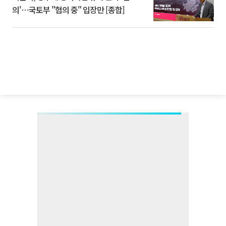
의'⋯국토부 "협의 중" 입장만 [종합]