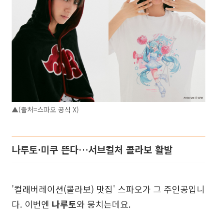
▲(출처=스파오 공식 X)
나루토·미쿠 뜬다…서브컬처 콜라보 활발
'컬래버레이션(콜라보) 맛집' 스파오가 그 주인공입니
다. 이번엔
나루토
와 뭉치는데요.