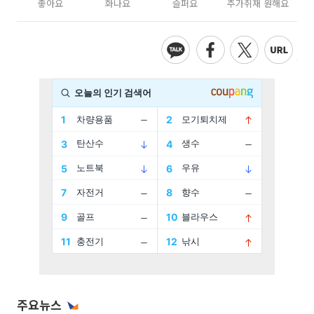
좋아요
화나요
슬퍼요
추가취재 원해요
주요뉴스