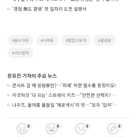
‘경험 無도 환영’ 첫 일자리 도전 설명서
#솔드아웃
#나루토
#팝업스토어
#콜라보
#서브컬처
장유진 기자의 주요 뉴스
콘서트 갈 때 응원봉만?⋯'최애' 위한 필수품 등장이오!
이것저것 '다 되는' 스트레이 키즈⋯"안전한 선택지? 도전이 재밌죠"
나우즈, 올여름 물들일 '제로섹시'의 맛⋯"모두 '입덕'시킬 것"
0
0
0
0