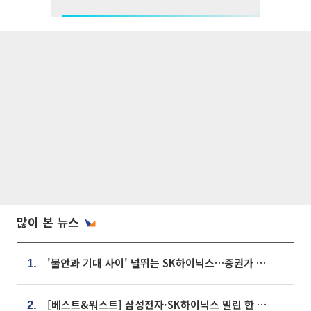
많이 본 뉴스
'불안과 기대 사이' 널뛰는 SK하이닉스…증권가 "HBM4·LTA 기반 펀터멘털 견고"
1.
[베스트&워스트] 삼성전자·SK하이닉스 밀린 한 주…상상인증권은 85% 급등
2.