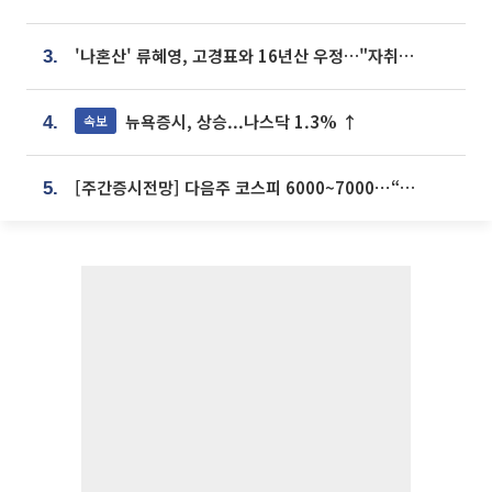
'나혼산' 류혜영, 고경표와 16년산 우정…"자취방서 부모님과 마주쳐"
3.
뉴욕증시, 상승...나스닥 1.3% ↑
속보
4.
[주간증시전망] 다음주 코스피 6000~7000⋯“外人 수급은 정책이 변수”
5.