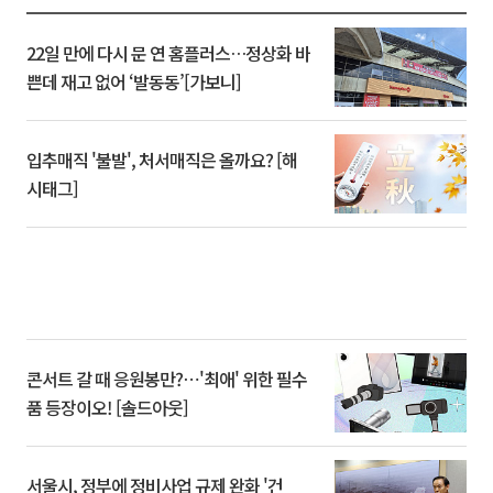
22일 만에 다시 문 연 홈플러스…정상화 바
쁜데 재고 없어 ‘발동동’[가보니]
입추매직 '불발', 처서매직은 올까요? [해
시태그]
콘서트 갈 때 응원봉만?⋯'최애' 위한 필수
품 등장이오! [솔드아웃]
서울시, 정부에 정비사업 규제 완화 '건