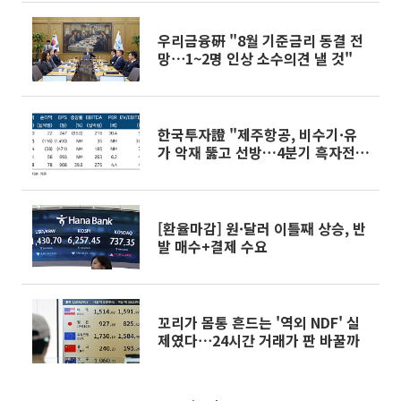
우리금융硏 "8월 기준금리 동결 전
망⋯1~2명 인상 소수의견 낼 것"
한국투자證 "제주항공, 비수기·유
가 악재 뚫고 선방…4분기 흑자전환
전망"
[환율마감] 원·달러 이틀째 상승, 반
발 매수+결제 수요
꼬리가 몸통 흔드는 '역외 NDF' 실
제였다⋯24시간 거래가 판 바꿀까