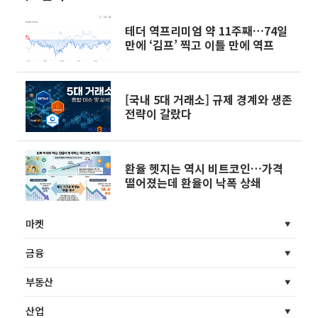
테더 역프리미엄 약 11주째…74일
만에 ‘김프’ 찍고 이틀 만에 역프
[국내 5대 거래소] 규제 경계와 생존
전략이 갈랐다
환율 헷지는 역시 비트코인…가격
떨어졌는데 환율이 낙폭 상쇄
마켓
금융
부동산
산업