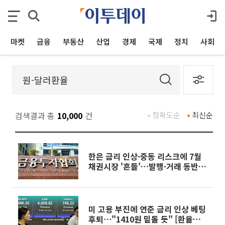
마켓
금융
부동산
산업
경제
국제
정치
사회
검색결과 총
10,000
건
정확도순
최신순
한은 금리 인상·중동 리스크에 7월
채권시장 '흔들'…발행·거래 동반
감소
미 고용 부진에 연준 금리 인상 베팅
후퇴⋯"1410원 밑돌 듯" [환율전