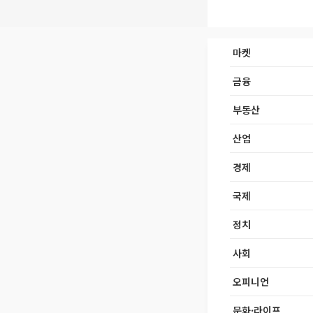
마켓
금융
부동산
산업
경제
국제
정치
사회
오피니언
문화·라이프