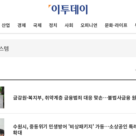
산업
경제
국제
정치
사회
오피니언
문화·라이프
건
금감원·복지부, 취약계층 금융범죄 대응 맞손⋯불법사금융 
수원시, 중동위기 민생방어 '비상패키지' 가동…소상공인 특
확대