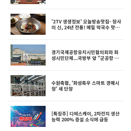
트경매장서 새 역사 쓴다
'2TV 생생정보' 오늘방송맛집- 장사
의 신, 24년 전통! 메밀 막국수 맛집
'조○○'
경기국제공항유치시민협의회와 화
성시민단체...국방부 앞 "군공항 이
전" 촉구
수원축협, '화성축우 스마트 경매시
장' 새 단장
[특징주] 디에스케이, 2차전지 생산
능력 200% 증설 소식에 급등