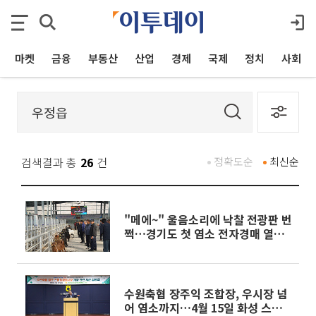
마켓
금융
부동산
산업
경제
국제
정치
사회
검색결과 총
26
건
정확도순
최신순
"메에~" 울음소리에 낙찰 전광판 번
쩍…경기도 첫 염소 전자경매 열렸
다
수원축협 장주익 조합장, 우시장 넘
어 염소까지…4월 15일 화성 스마