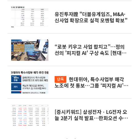
유진투자證 "더블유게임즈, M&A·
신사업 확장으로 실적 모멘텀 확보"
“로봇 키우고 사업 합치고”…정의
선의 '피지컬 AI' 구상 속도 [현대차
사업구조 재편]
현대위아, 특수사업부 매각
단독
노조에 첫 통보…그룹 ‘피지컬 AI’
본격화 [현대차 사업구조 재편]
[증시키워드] 삼성전자ㆍLG전자 오
늘 2분기 실적 발표⋯한화오션 수주
불발