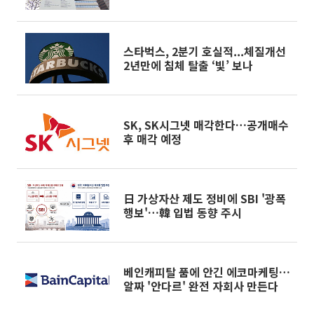
스타벅스, 2분기 호실적...체질개선
2년만에 침체 탈출 ‘빛’ 보나
SK, SK시그넷 매각한다…공개매수
후 매각 예정
日 가상자산 제도 정비에 SBI '광폭
행보'…韓 입법 동향 주시
베인캐피탈 품에 안긴 에코마케팅…
알짜 '안다르' 완전 자회사 만든다