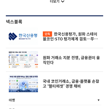
더보기
넥스블록
한국신용평가, 원화 스테이
단독
블코인·STO 평가체계 검토…무디
스와 협력
원화 거래소 지분 전쟁, 금융권이 움
직인다
국내 코인거래소, 금융·플랫폼 손잡
고 ‘멀티에셋’ 경쟁 채비
마켓