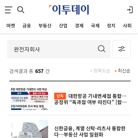
마켓
금융
부동산
산업
경제
국제
정치
사회
검색결과 총
657
건
정확도순
최신순
대한항공 기내면세점 통합…
단독
공정위 “독과점 여부 따진다” [합병
막바지, 걸린 족쇄]
신한금융, 계열 신탁·리츠사 통합한
다…부동산 사업 일원화