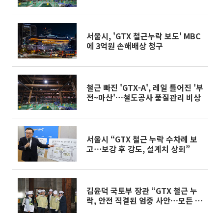
서울시, 'GTX 철근누락 보도' MBC
에 3억원 손해배상 청구
철근 빠진 'GTX-A', 레일 틀어진 '부
전~마산'…철도공사 품질관리 비상
서울시 “GTX 철근 누락 수차례 보
고⋯보강 후 강도, 설계치 상회”
김윤덕 국토부 장관 “GTX 철근 누
락, 안전 직결된 엄중 사안…모든 보
강방안 검토”