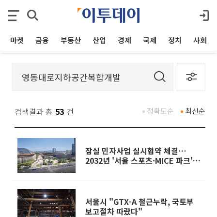
마켓
금융
부동산
산업
경제
국제
정치
사회
검색결과 총
53
건
정확도순
최신순
잠실 민자사업 실시협약 체결⋯
2032년 '서울 스포츠·MICE 파크'
완공 목표
서울시 "GTX-A 철근누락, 국토부
보고절차 따랐다"