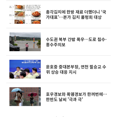
총각김치에 한방 재료 더했더니 ‘국
가대표’…본가 김치 품평회 대상
수도권 북부 간밤 폭우…도로 침수·
홍수주의보
윤호중 중대본부장, 연천 필승교 수
위 상승 대응 지시
호우경보와 폭염경보가 한꺼번에…
한반도 날씨 '극과 극'