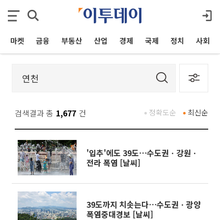
마켓
금융
부동산
산업
경제
국제
정치
사회
검색결과 총
1,677
건
정확도순
최신순
'입추'에도 39도⋯수도권ㆍ강원ㆍ
전라 폭염 [날씨]
39도까지 치솟는다⋯수도권ㆍ광양
폭염중대경보 [날씨]