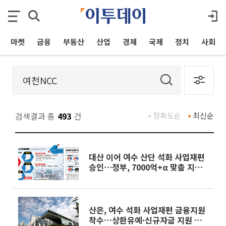
마켓
금융
부동산
산업
경제
국제
정치
사회
검색결과 총
493
건
정확도순
최신순
대산 이어 여수 산단 석화 사업재편
승인⋯정부, 7000억+α 맞춤 지원
[종합]
산은, 여수 석화 사업재편 금융지원
착수…상환유예·신규자금 지원 논