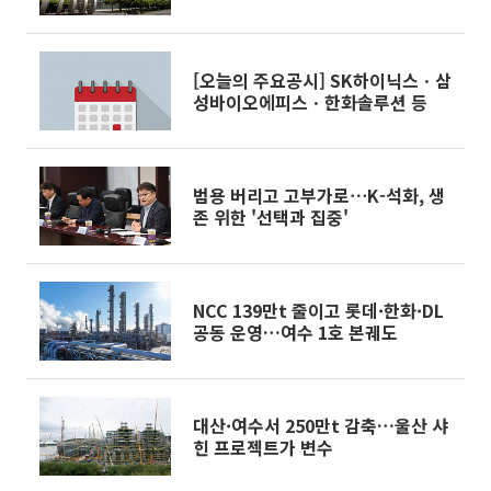
의
[오늘의 주요공시] SK하이닉스ㆍ삼
성바이오에피스ㆍ한화솔루션 등
범용 버리고 고부가로⋯K-석화, 생
존 위한 '선택과 집중'
NCC 139만t 줄이고 롯데·한화·DL
공동 운영…여수 1호 본궤도
대산·여수서 250만t 감축…울산 샤
힌 프로젝트가 변수