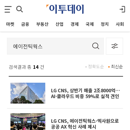
마켓
금융
부동산
산업
경제
국제
정치
사회
검색결과 총
14
건
정확도순
최신순
LG CNS, 상반기 매출 2조8000억…
AI·클라우드 비중 59%로 실적 견인
LG CNS, 에이전틱웍스·엑사원으로
공공 AX 혁신 사례 제시