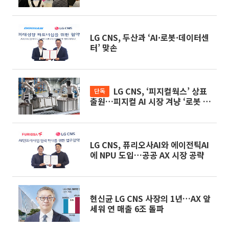
LG CNS, 두산과 ‘AI·로봇·데이터센
터’ 맞손
LG CNS, ‘피지컬웍스’ 상표
단독
출원…피지컬 AI 시장 겨냥 ‘로봇 플
랫폼’ 나오나
LG CNS, 퓨리오사AI와 에이전틱AI
에 NPU 도입…공공 AX 시장 공략
현신균 LG CNS 사장의 1년…AX 앞
세워 연 매출 6조 돌파