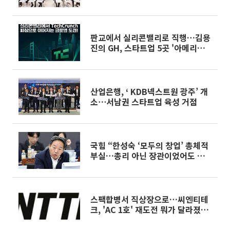
판교에서 실리콘밸리로 직행…김용
진의 GH, 스타트업 5곳 '아메리칸
드림' 태운다
산업은행, ‘ KDB넥스트원 광주’ 개
소⋯서남권 스타트업 육성 거점
국힘 “한성숙 ‘모두의 창업’ 총체적
부실…총리 아닌 장관이었어도 사
퇴”
스팩합병서 직상장으로…씨엔티테
크, 'AC 1호' 재도전 뭐가 달라졌나
[IPO 엑스레이]