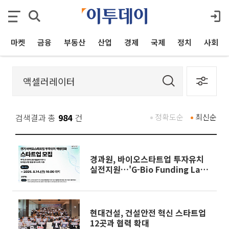
마켓
금융
부동산
산업
경제
국제
정치
사회
검색결과 총
984
건
정확도순
최신순
경과원, 바이오스타트업 투자유치
실전지원…'G-Bio Funding Lab'
10개사 모집
현대건설, 건설안전 혁신 스타트업
12곳과 협력 확대