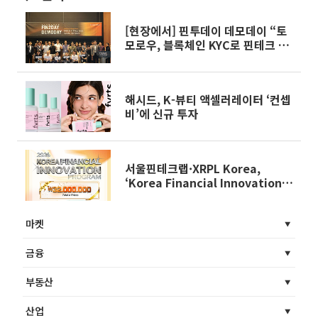
[현장에서] 핀투데이 데모데이 “토
모로우, 블록체인 KYC로 핀테크 장
벽 허문다”
해시드, K-뷰티 액셀러레이터 ‘컨셉
비’에 신규 투자
서울핀테크랩·XRPL Korea,
‘Korea Financial Innovation
Program 2026’ 개최
마켓
금융
부동산
산업