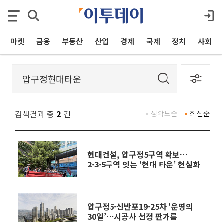
마켓
금융
부동산
산업
경제
국제
정치
사회
검색결과 총
2
건
정확도순
최신순
현대건설, 압구정5구역 확보…
2·3·5구역 잇는 ‘현대 타운’ 현실화
압구정5·신반포19·25차 ‘운명의
30일’⋯시공사 선정 판가름