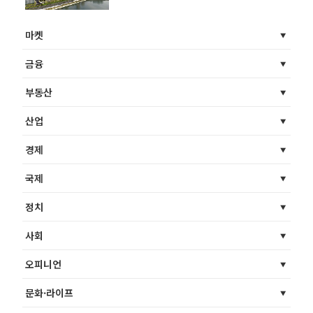
마켓
금융
부동산
산업
경제
국제
정치
사회
오피니언
문화·라이프