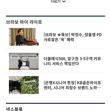
더보기
브라보 마이 라이프
[브라보 ★튜브] 박정수, 정을영 PD
사로잡은 ‘욱’ 매력
더클래식500, 압구정 3·5구역 커뮤
니티 서비스 책임진다
[은행X시니어 현장] KB골든라이프
센터, 시니어 최장수 브랜드 노하우
로 노후 설계
넥스블록