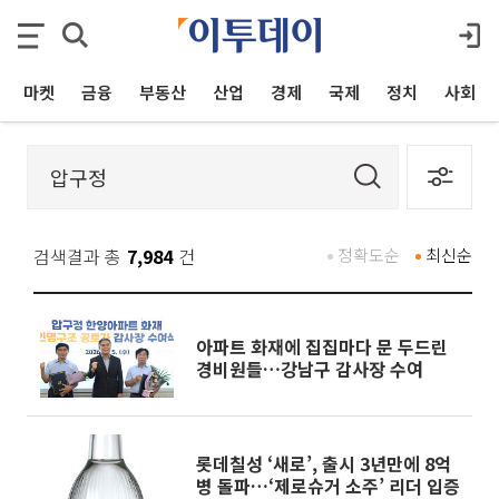
마켓
금융
부동산
산업
경제
국제
정치
사회
검색결과 총
7,984
건
정확도순
최신순
아파트 화재에 집집마다 문 두드린
경비원들…강남구 감사장 수여
롯데칠성 ‘새로’, 출시 3년만에 8억
병 돌파…‘제로슈거 소주’ 리더 입증