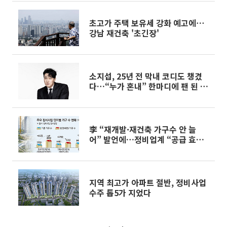
초고가 주택 보유세 강화 예고에⋯
강남 재건축 '초긴장'
소지섭, 25년 전 막내 코디도 챙겼
다…“누가 혼내” 한마디에 팬 된 사
연
李 “재개발·재건축 가구수 안 늘
어” 발언에…정비업계 “공급 효과
분명”
지역 최고가 아파트 절반, 정비사업
수주 톱5가 지었다