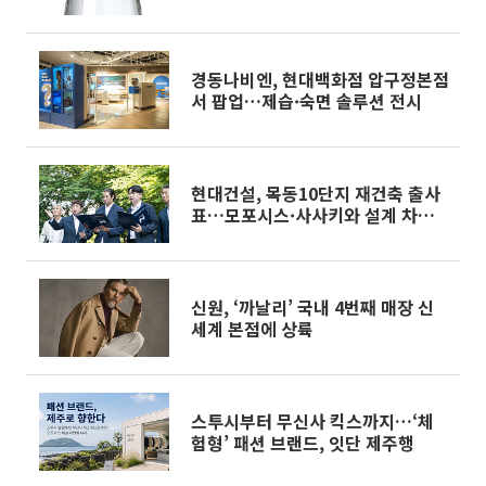
경동나비엔, 현대백화점 압구정본점
서 팝업…제습·숙면 솔루션 전시
현대건설, 목동10단지 재건축 출사
표…모포시스·사사키와 설계 차별
화
신원, ‘까날리’ 국내 4번째 매장 신
세계 본점에 상륙
스투시부터 무신사 킥스까지…‘체
험형’ 패션 브랜드, 잇단 제주행