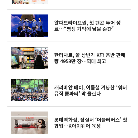
알파드라이브원, 첫 팬콘 투어 성
료⋯“평생 기억에 남을 순간”
한터차트, 올 상반기 K팝 음반 판매
량 4953만 장⋯역대 최고
캐리비안 베이, 여름철 겨냥한 ‘워터
뮤직 풀파티’ 막 올린다
롯데백화점, 잠실서 ‘더블러버스’ 첫
팝업⋯K아이웨어 육성