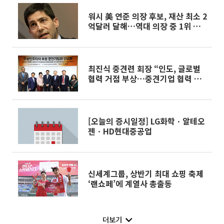
워시 美 연준 의장 후보, 재산 최소 2
억달러 달해…역대 의장 중 1위 부
자
최진식 중견련 회장 “인도, 글로벌
협력 거점 부상…중견기업 협력 확
대 기대”
[오늘의 증시일정] LG화학ㆍ알테오
젠ㆍHD현대중공업
신세계그룹, 상반기 최대 쇼핑 축제
‘랜쇼페’에 계열사 총출동
더보기