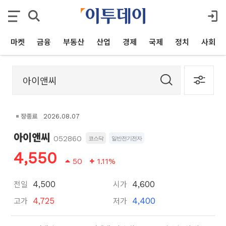
마켓
금융
부동산
산업
경제
국제
정치
사회
장종료
2026.08.07
아이앤씨
052860
코스닥
일반전기전자
4,550
50
1.11%
전일
시가
4,500
4,600
고가
저가
4,725
4,400