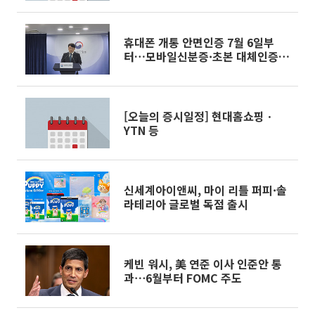
휴대폰 개통 안면인증 7월 6일부
터…모바일신분증·초본 대체인증
가능
[오늘의 증시일정] 현대홈쇼핑ㆍ
YTN 등
신세계아이앤씨, 마이 리틀 퍼피·솔
라테리아 글로벌 독점 출시
케빈 워시, 美 연준 이사 인준안 통
과⋯6월부터 FOMC 주도