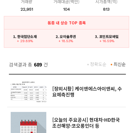
거래량
거래대금(백만)
시가총액(억)
22,951
104
813
동종 내 상승 TOP 종목
1. 한국첨단소재
2. 오이솔루션
3. 포인트모바일
+ 29.89%
+ 18.53%
+ 16.59%
검색결과 총
689
건
정확도순
최신순
[장외시황] 케이앤에스아이앤씨, 수
요예측진행
[오늘의 주요공시] 현대차·HD한국
조선해양·코오롱인더 등