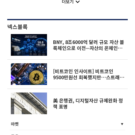
더보기
넥스블록
BNY, 8조6000억 달러 규모 자산 블
록체인으로 이전∙∙∙자산의 온체인화
실현
[비트코인 인사이트] 비트코인
9500만원선 회복했지만…스트래티
지 84만BTC ‘집중 리스크’ 부각
美 은행권, 디지털자산 규제완화 정
책 표명
마켓