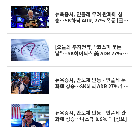
뉴욕증시, 인플레 우려 완화에 상
승…SK하닉 ADR, 27% 폭등 [글로
벌마켓 모닝 브리핑]
[오늘의 투자전략] “코스피 웃는
날”⋯SK하이닉스 美 ADR 27% 폭
등ㆍ금리 인상 우려↓
뉴욕증시, 반도체 반등ㆍ인플레 둔
화에 상승⋯SK하닉 ADR 27%↑
[종합]
뉴욕증시, 반도체 반등ㆍ인플레 완
화에 상승⋯나스닥 0.9%↑ [상보]