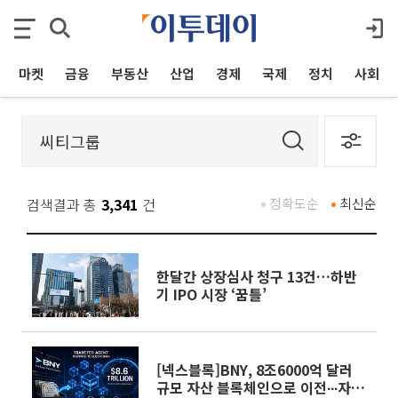
마켓
금융
부동산
산업
경제
국제
정치
사회
검색결과 총
3,341
건
정확도순
최신순
한달간 상장심사 청구 13건…하반
기 IPO 시장 ‘꿈틀’
[넥스블록]BNY, 8조6000억 달러
규모 자산 블록체인으로 이전∙∙∙자산