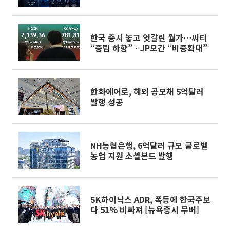
의 온체인화 실현
한국 증시 놓고 엇갈린 월가⋯씨티
“중립 하향”ㆍJP모간 “비중확대”
한화에어로, 해외 공모채 5억달러
발행 성공
NH농협은행, 6억달러 규모 글로벌
농업 지원 소셜본드 발행
SK하이닉스 ADR, 폭등에 한국주보
다 51% 비싸져 [뉴욕증시 무버]